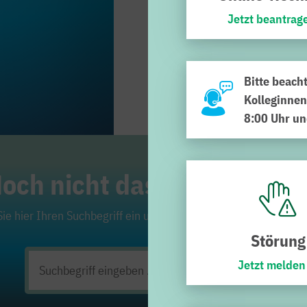
Jetzt beantrag
Bitte beach
Kolleginnen
8:00 Uhr un
och nicht das Richtige ge
ie hier Ihren Suchbegriff ein und klicken Sie auf die Lupe. Viel
Störung
Jetzt melden
Suchen
nach: