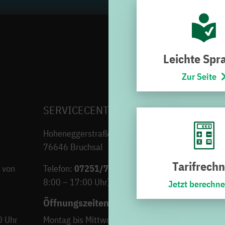
Leichte Spr
Zur Seite
SERVICECENTER H7
Hoheneggerstraße 7
76646 Bruchsal
Tarifrechn
 von
Telefon:
07251/706-222
(Montag bis Freitag von
8:00 – 17:00 Uhr)
Jetzt berechn
Öffnungszeiten
0 Uhr
Montag bis Mittwoch
9:00 – 12:30 Uh