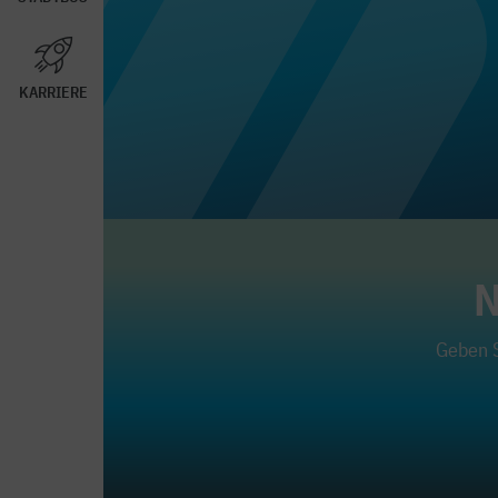
KARRIERE
N
Geben S