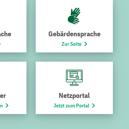
ache
Gebärdensprache
Zur Seite
SCHNELLZUGRIF
SERVICES
F
Downloads
Störung melden
Kündigung
er
Netzportal
Karriere
Widerruf
en
Jetzt zum Portal
Stadtbus
Umzugsservice
Netze
Kontakt
r