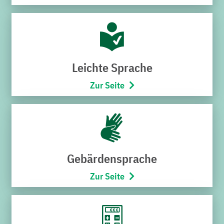
Hoheneggerstraße 7
76646 Bruchsal
Telefon:
07251/706-222
(Montag bis Freitag von 8:00 –
17:00 Uhr)
Leichte Sprache
Öffnungszeiten
Zur Seite
Montag bis Mittwoch
9:00 – 12:30 Uhr
Donnerstag
15:00 – 18:00 Uhr
Freitag
Gebärdensprache
9:00 – 12:30 Uhr
Zur Seite
SCHNELLZUGRIFF
Störung melden