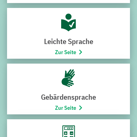
Hoheneggerstraße 7
76646 Bruchsal
Telefon:
07251/706-222
(Montag bis Freitag von 8:00 –
17:00 Uhr)
Leichte Sprache
Öffnungszeiten
Zur Seite
Montag bis Mittwoch
9:00 – 12:30 Uhr
Donnerstag
15:00 – 18:00 Uhr
Freitag
Gebärdensprache
9:00 – 12:30 Uhr
Zur Seite
SCHNELLZUGRIFF
Störung melden