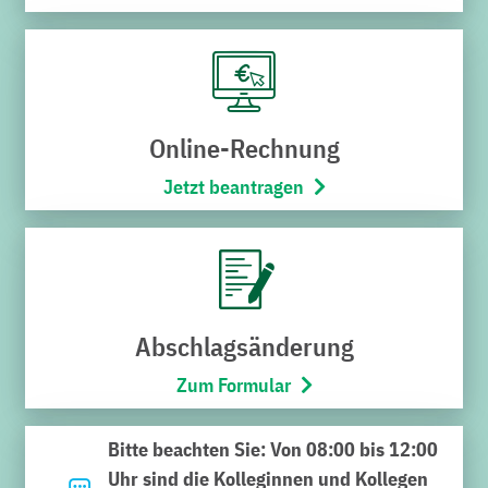
Online-Rechnung
Jetzt beantragen
Noch nicht das Richtige
gefunden?
Geben Sie hier Ihren Suchbegriff ein und klicken Sie auf
Abschlagsänderung
die Lupe. Viel Erfolg bei der Suche.
Zum Formular
Suchen
Bitte beachten Sie: Von 08:00 bis 12:00
nach:
Uhr sind die Kolleginnen und Kollegen