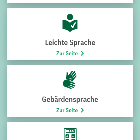
Hoheneggerstraße 7
76646 Bruchsal
Telefon:
07251/706-222
(Montag bis Freitag von 8:00 –
17:00 Uhr)
Leichte Sprache
Öffnungszeiten
Zur Seite
Montag bis Mittwoch
9:00 – 12:30 Uhr
Donnerstag
15:00 – 18:00 Uhr
Freitag
Gebärdensprache
9:00 – 12:30 Uhr
Zur Seite
SCHNELLZUGRIFF
Störung melden