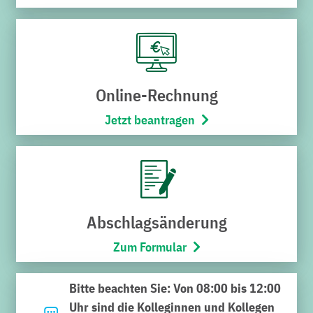
Online-Rechnung
Jetzt beantragen
Noch nicht das Richtige
gefunden?
Geben Sie hier Ihren Suchbegriff ein und klicken Sie auf
Abschlagsänderung
die Lupe. Viel Erfolg bei der Suche.
Zum Formular
Suchen
Bitte beachten Sie: Von 08:00 bis 12:00
nach:
Uhr sind die Kolleginnen und Kollegen