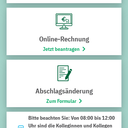
Online-Rechnung
Jetzt beantragen
Noch nicht das Richtige
gefunden?
Geben Sie hier Ihren Suchbegriff ein und klicken Sie auf
Abschlagsänderung
die Lupe. Viel Erfolg bei der Suche.
Zum Formular
Suchen
Bitte beachten Sie: Von 08:00 bis 12:00
nach:
Uhr sind die Kolleginnen und Kollegen