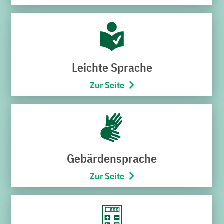
Hoheneggerstraße 7
76646 Bruchsal
Telefon:
07251/706-222
(Montag bis Freitag von 8:00 –
17:00 Uhr)
Leichte Sprache
Öffnungszeiten
Zur Seite
Montag bis Mittwoch
9:00 – 12:30 Uhr
Donnerstag
15:00 – 18:00 Uhr
Freitag
Gebärdensprache
9:00 – 12:30 Uhr
Zur Seite
SCHNELLZUGRIFF
Störung melden