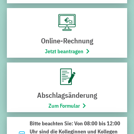
Online-Rechnung
Jetzt beantragen
Noch nicht das Richtige
gefunden?
Geben Sie hier Ihren Suchbegriff ein und klicken Sie auf
Abschlagsänderung
die Lupe. Viel Erfolg bei der Suche.
Zum Formular
Suchen
Bitte beachten Sie: Von 08:00 bis 12:00
nach:
Uhr sind die Kolleginnen und Kollegen