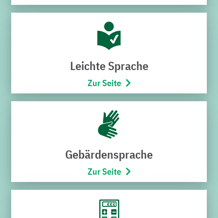
Hoheneggerstraße 7
76646 Bruchsal
Telefon:
07251/706-222
(Montag bis Freitag von 8:00 –
17:00 Uhr)
Leichte Sprache
Öffnungszeiten
Zur Seite
Montag bis Mittwoch
9:00 – 12:30 Uhr
Donnerstag
15:00 – 18:00 Uhr
Freitag
Gebärdensprache
9:00 – 12:30 Uhr
Zur Seite
SCHNELLZUGRIFF
Störung melden