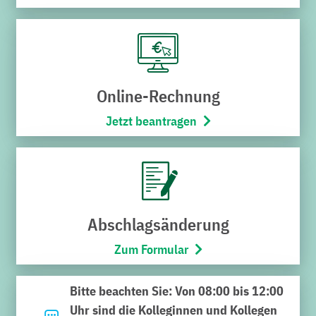
Online-Rechnung
Jetzt beantragen
Noch nicht das Richtige
gefunden?
Geben Sie hier Ihren Suchbegriff ein und klicken Sie auf
Abschlagsänderung
die Lupe. Viel Erfolg bei der Suche.
Zum Formular
Suchen
Bitte beachten Sie: Von 08:00 bis 12:00
nach:
Uhr sind die Kolleginnen und Kollegen