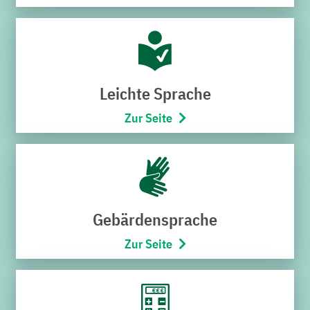
Hoheneggerstraße 7
76646 Bruchsal
Telefon:
07251/706-222
(Montag bis Freitag von 8:00 –
17:00 Uhr)
Leichte Sprache
Öffnungszeiten
Zur Seite
Montag bis Mittwoch
9:00 – 12:30 Uhr
Donnerstag
15:00 – 18:00 Uhr
Freitag
Gebärdensprache
9:00 – 12:30 Uhr
Zur Seite
SCHNELLZUGRIFF
Störung melden