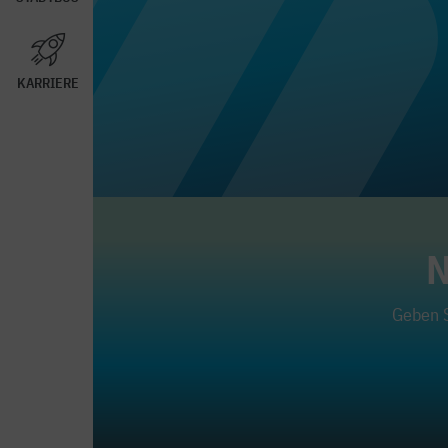
KARRIERE
N
Geben S