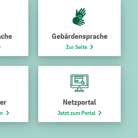
ache
Gebärdensprache
Zur Seite
SCHNELLZUGRIF
SERVICES
F
Downloads
Störung melden
Kündigung
er
Netzportal
Karriere
Widerruf
en
Jetzt zum Portal
Stadtbus
Umzugsservice
Netze
Kontakt
r