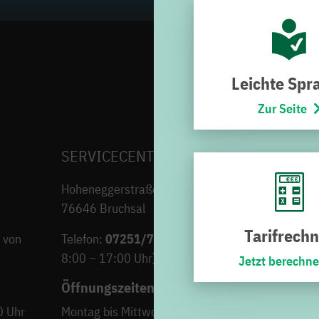
Leichte Spr
Zur Seite
SERVICECENTER H7
Hoheneggerstraße 7
76646 Bruchsal
Tarifrechn
 von
Telefon:
07251/706-222
(Montag bis Freitag von
8:00 – 17:00 Uhr)
Jetzt berechn
Öffnungszeiten
0 Uhr
Montag bis Mittwoch
9:00 – 12:30 Uh