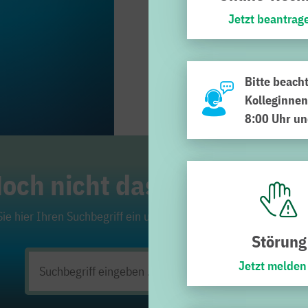
Jetzt beantrag
Bitte beach
Kolleginnen
8:00 Uhr un
och nicht das Richtige ge
ie hier Ihren Suchbegriff ein und klicken Sie auf die Lupe. Viel
Störung
Jetzt melden
Suchen
nach: