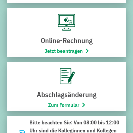
Online-Rechnung
Jetzt beantragen
Der Karlsruher Verkehrsverbund ergänzt die
regiomove-App um das ZEO Carsharing-Angebot
Der Karlsruher Verkehrsverbund (KVV) hat seine App
KVV.regiomove mit dem ZEO Carsharing um ein weiteres
Carsharing-Angebot ergänzt. Anfang November gab Elke
Abschlagsänderung
Zimmer, Staatssekretärin des Ministeriums für Verkehr
Zum Formular
Baden-Württemberg, hierfür den Startschuss in Graben-
Neudorf. Mit dabei zur Feier des Tages die beteiligten
Projektpartner, darunter der KVV, die Regionale
Bitte beachten Sie: Von 08:00 bis 12:00
Wirtschaftsförderung Bruchsal, die Umwelt- und
Uhr sind die Kolleginnen und Kollegen