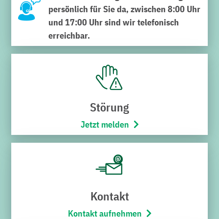
EnergieAgentur Kreis Karlsruhe sowie die Stadtwerke
persönlich für Sie da, zwischen 8:00 Uhr
Bruchsal. Der Ansatz der KVV.regiomove-App, Mobilität
und 17:00 Uhr sind wir telefonisch
überall im Verbundgebiet zu vernetzen, spiegelt sich im
erreichbar.
flächendeckenden ZEO Carsharing-Angebot wider. Ziel
der Integration von ZEO Carsharing in die App ist es, den
Fahrgästen und Bürgern eine bessere mobile Vernetzung
im Umland zu ermöglichen und so als Mobilitätsverbund
eine ganzheitliche Lösung anzubieten. Diese können die
Störung
über 70 ZEO-Elektroautos künftig auch über die
Jetzt melden
KVV.regiomove-App buchen und ausleihen – zusätzlich
zur bewährten ZEO Carsharing-App.
„Mit der Erweiterung der Angebote in der App
KVV.regiomove schafft der KVV ein vielschichtiges
Repertoire an Verkehrsmitteln wie Stadtbahn, Auto,
Kontakt
Fahrrad und so weiter. Die Kunden haben somit die
Möglichkeit, verschiedene Verkehrsmittel intermodal
Kontakt aufnehmen