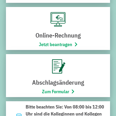
Online-Rechnung
Jetzt beantragen
Noch nicht das Richtige
gefunden?
Geben Sie hier Ihren Suchbegriff ein und klicken Sie auf
Abschlagsänderung
die Lupe. Viel Erfolg bei der Suche.
Zum Formular
Suchen
Bitte beachten Sie: Von 08:00 bis 12:00
nach:
Uhr sind die Kolleginnen und Kollegen