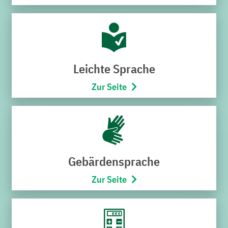
Hoheneggerstraße 7
76646 Bruchsal
Telefon:
07251/706-222
(Montag bis Freitag von 8:00 –
17:00 Uhr)
Leichte Sprache
Öffnungszeiten
Zur Seite
Montag bis Mittwoch
9:00 – 12:30 Uhr
Donnerstag
15:00 – 18:00 Uhr
Freitag
Gebärdensprache
9:00 – 12:30 Uhr
Zur Seite
SCHNELLZUGRIFF
Störung melden