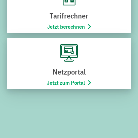
SERVICECENTER VERWALTUNG
Tarifrechner
Schnabel-Henning-Straße 1a
76646 Bruchsal
Jetzt berechnen
Telefon:
07251/706-222
(Montag bis Freitag von 8:00 –
17:00 Uhr)
Öffnungszeiten
Netzportal
Montag bis Freitag
8:00 – 12:00 Uhr
Jetzt zum Portal
SERVICECENTER H7
Hoheneggerstraße 7
76646 Bruchsal
Telefon:
07251/706-222
(Montag bis Freitag von 8:00 –