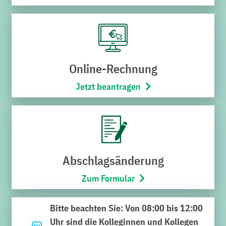
A
k
t
Online-Rechnung
u
Jetzt beantragen
e
ll
e
Abschlagsänderung
s
Zum Formular
&
Bitte beachten Sie: Von 08:00 bis 12:00
Uhr sind die Kolleginnen und Kollegen