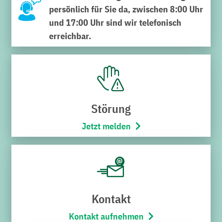
N
persönlich für Sie da, zwischen 8:00 Uhr
und 17:00 Uhr sind wir telefonisch
e
erreichbar.
w
s
Störung
Bl
Jetzt melden
eib
en
Sie
st
et
s
Kontakt
inf
Kontakt aufnehmen