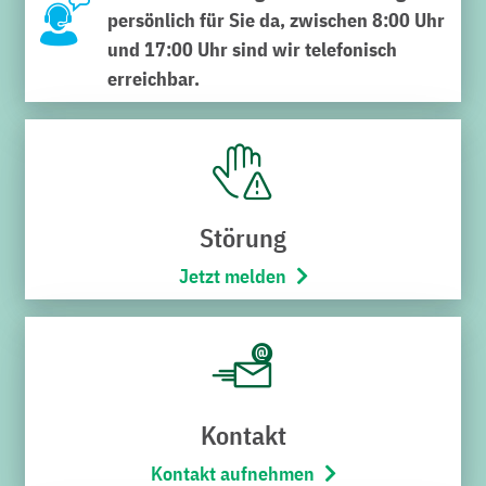
persönlich für Sie da, zwischen 8:00 Uhr
Suchen
und 17:00 Uhr sind wir telefonisch
nach:
erreichbar.
SERVICECENTER VERWALTUNG
Störung
Schnabel-Henning-Straße 1a
Jetzt melden
76646 Bruchsal
Telefon:
07251/706-222
(Montag bis Freitag von 8:00 –
17:00 Uhr)
Öffnungszeiten
Kontakt
Montag bis Freitag
8:00 – 12:00 Uhr
Kontakt aufnehmen