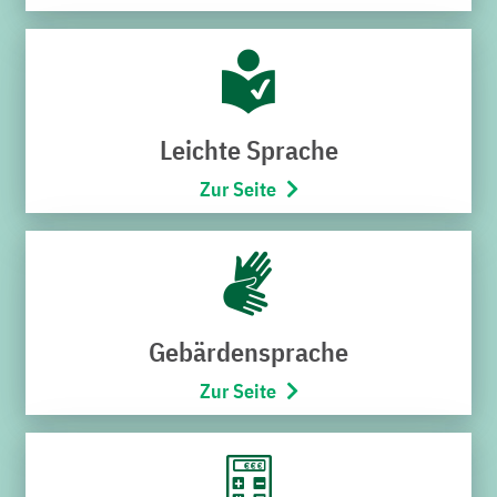
SERVICECENTER H7
Hoheneggerstraße 7
76646 Bruchsal
Leichte Sprache
Telefon:
07251/706-222
(Montag bis Freitag von 8:00 –
Zur Seite
17:00 Uhr)
Öffnungszeiten
Montag bis Mittwoch
9:00 – 12:30 Uhr
Gebärdensprache
Donnerstag
15:00 – 18:00 Uhr
Zur Seite
Freitag
9:00 – 12:30 Uhr
SCHNELLZUGRIFF