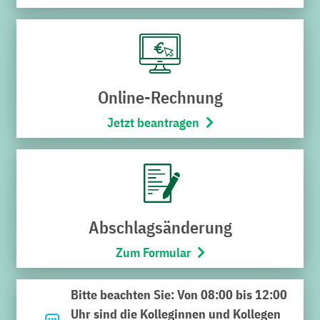
Gas
Hier finden Sie Ihren Gastarif.
Online-Rechnung
Jetzt beantragen
Noch nicht das Richtige
gefunden?
Abschlagsänderung
Zum Formular
Geben Sie hier Ihren Suchbegriff ein und klicken Sie auf
die Lupe. Viel Erfolg bei der Suche.
Bitte beachten Sie: Von 08:00 bis 12:00
Uhr sind die Kolleginnen und Kollegen