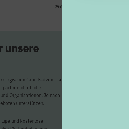
besonders am Herzen.
r unsere
ökologischen Grundsätzen. Dabei
e partnerschaftliche
 und Organisationen. Je nach
geboten unterstützen.
illige und kostenlose
reise für Tombolas oder