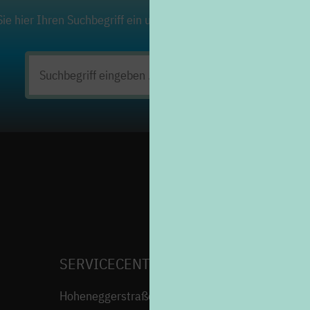
ie hier Ihren Suchbegriff ein und klicken Sie auf die Lupe. Viel
Suchen
nach:
SERVICECENTER H7
Hoheneggerstraße 7