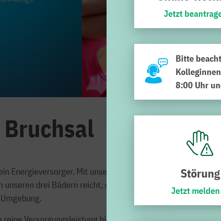
Jetzt beantrag
Bitte beach
Kolleginnen
8:00 Uhr un
 Bruchsal
Störung
ein Energieversorger. Mit unserem vielfältigen Angebot, das
unseren drei Bädern reicht, sind wir ein wesentlicher
Jetzt melden
nd Umgebung.
ie reine Versorgungsleistung hinaus: Wir übernehmen