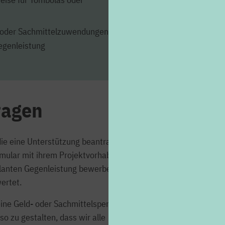
- oder Sachmittelzuwendungen in
egenleistung
ragen
 die eine Unterstützung beantragen
Hinweise
mular mit ihrem Projektvorhaben
planten Gegenleistung bewerben.
ertet.
Bitte machen Sie im F
Bei bestehenden Verei
eine Geld- oder Sachmittelspende.
Veröffentlichungen u
o zu gestalten, dass wir alle