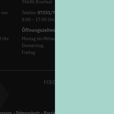
76646 Bruchsal
 von
Telefon:
07251/706-222
(Montag bis Freitag von
8:00 – 17:00 Uhr)
Öffnungszeiten
0 Uhr
Montag bis Mittwoch
9:00 – 12:30 Uh
Donnerstag
15:00 – 18:00 Uh
Freitag
9:00 – 12:30 Uh
FOLGEN SIE UNS AUF
essum
Datenschutz
Barrierefreiheit
Gebärdensprache