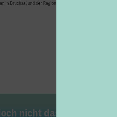
beschreiben Sie diese
en in Bruchsal und der Region noch
Ihrem Projekt mache
Wir sponsern nicht nur
Partnerschaften, z.B. 
Wir unterstützen kein
Einzelpersonen (S
Projekte mit hoh
Zwischenhändler 
och nicht das Richtige ge