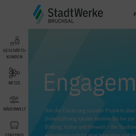
GESCHÄFTS-
KUNDEN
Engagem
NETZE
BÄDERWELT
Von der Förderung sozialer Projekte über
Unterstützung lokaler Vereine bis hin zu
Bildung, Kultur und Umwelt – die Stadtw
engagieren sich für eine lebendige und n
STADTBUS