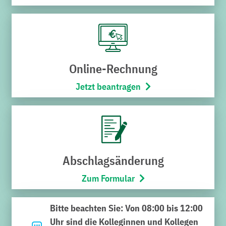
E-Mobilität
Elektromobilitäts-Lösungen der Stadtwerke Bruchsal.
Vom Carsharing über Wallboxen bis zur
nutzerfreundlichen Ladeinfrastruktur.
Online-Rechnung
Jetzt beantragen
Nachhaltig unterwegs
– Unsere E-
Abschlagsänderung
Mobilitätslösungen
Zum Formular
Die Stadtwerke Bruchsal engagieren sich seit Jahren
Bitte beachten Sie: Von 08:00 bis 12:00
im Bereich der E-Mobilität und bieten verschiedene
Uhr sind die Kolleginnen und Kollegen
Dienstleistungen samt der dazugehörigen