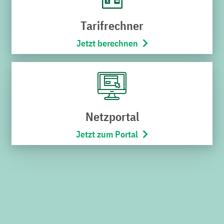
Tarifrechner
Jetzt berechnen
Klimafreundlich
Auf dem Weg zum klimafreundlichen
Individualverkehr und zu weniger Belastung
von Mensch und Umwelt.
Netzportal
Jetzt zum Portal
ZEO E-Carsharing
ZEO E-Carsharing mit Standorten in Bruchsal
und im Landkreis, mit. Elektrofahrzeugen für
(fast) jeden Bedarf.