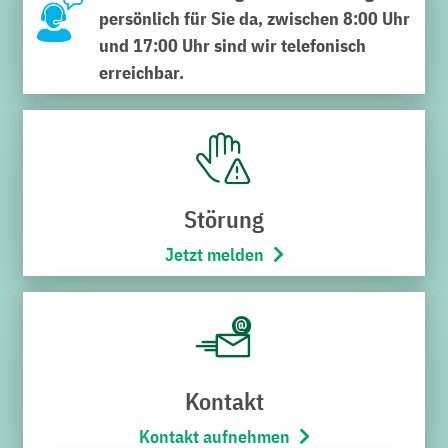
persönlich für Sie da, zwischen 8:00 Uhr
Infrastruktur für Elektrofahrzeuge an. Vom E-
und 17:00 Uhr sind wir telefonisch
Carsharing, über Pacht- und Kaufangebote für
erreichbar.
Wallboxen bis hin zum Ausbau der
öffentlichen
Ladeinfrastruktur
.
Das Ziel ist es, den Ausbau der Elektromobilität zu
fördern und eine umweltfreundliche Alternative zu
herkömmlichen Antrieben voranzubringen: für eine
Störung
rasche Umsetzung der Verkehrswende, zur
Jetzt melden
Eindämmung des Klimawandels.
E-Mobilität mit uns
Kontakt
Kontakt aufnehmen