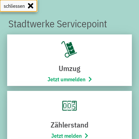
schliessen
Stadtwerke Servicepoint
SERVICEPOINT
Umzug
Jetzt ummelden
Arbeiten bei uns
Zählerstand
Jetzt melden