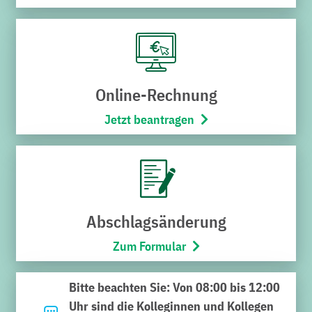
Bei den Stadtwerken Bruchsal bieten wir vielfältige
Karrieremöglichkeiten in einem zukunftsorientierten
Umfeld. Werde Teil unseres Teams und gestalte die
Energiezukunft unserer Region mit.
Online-Rechnung
Zu den Jobangeboten
Jetzt beantragen
Die Stadtwerke
Abschlagsänderung
Bruchsal – Dein
Zum Formular
Arbeitgeber
Bitte beachten Sie: Von 08:00 bis 12:00
Die Arbeit bei den Stadtwerken ist von großer
Uhr sind die Kolleginnen und Kollegen