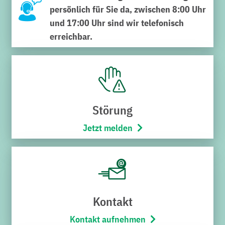
Bedeutung für unser aller Zukunft. Die Stadtwerke
persönlich für Sie da, zwischen 8:00 Uhr
sind Motor der Energie-, der Verkehrs- wie auch der
und 17:00 Uhr sind wir telefonisch
Wärmewende – und steuern so aktiv dem
erreichbar.
Klimawandel entgegen. Die Stadtwerke
verantworten darüber hinaus täglich 24/7 die
Trinkwasser-, Strom-, Gas- und Wasserversorgung,
sind am zeo-Carsharing beteiligt, kümmern sich in
Bruchsal um die Straßenbeleuchtung, betreiben drei
Störung
Freibäder, zwei Hallenbäder und eine
Jetzt melden
Saunalandschaft sowie den Bruchsaler Stadtbus.
Abwechslung in einem Beruf bei den Stadtwerken
Bruchsal ist garantiert. Wer hier eine Ausbildung
macht, gehört zu den Fachkräften von morgen und
arbeitet aktiv an der Entwicklung von Bruchsal und
Kontakt
der Region mit. Das Motto: „Unser Werk. Deine
Perspektive!“
Kontakt aufnehmen