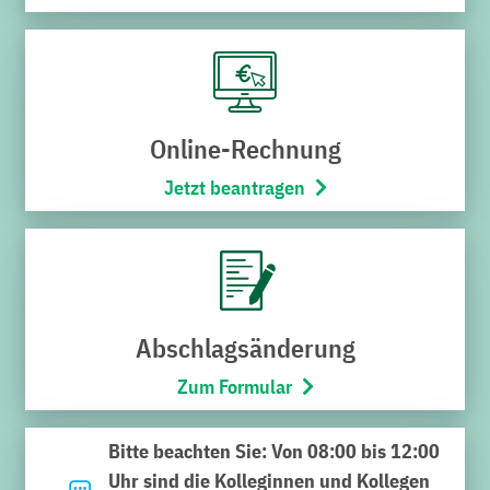
Online-Rechnung
Jetzt beantragen
Kategorie:
Aktuelles, Stadtwerke
Datum:
16. Juni 2026
Die Stadtwerke sind für die
Abschlagsänderung
Zukunft gut aufgestellt
Zum Formular
Im Bruchsaler Bürgerzentrum fand eine
etwas moderner ausgerichtete
Bitte beachten Sie: Von 08:00 bis 12:00
Jubiläumsveranstaltung statt
Uhr sind die Kolleginnen und Kollegen