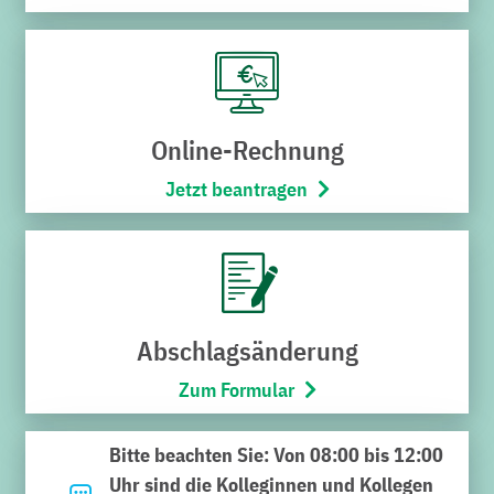
Online-Rechnung
Jetzt beantragen
Kategorie:
Aktuelles
Datum:
22. Juli 2025
Der Weg des Trinkwassers
Abschlagsänderung
von der Quelle bis zum
Zum Formular
Wasserhahn
Bitte beachten Sie: Von 08:00 bis 12:00
Geführte Besichtigung des Heidelsheimer
Uhr sind die Kolleginnen und Kollegen
Wasserwerks mit zwei Klassen der