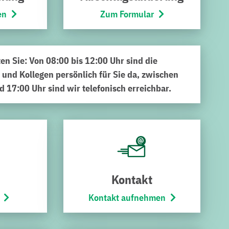
en
Zum Formular
ten Sie: Von 08:00 bis 12:00 Uhr sind die
 und Kollegen persönlich für Sie da, zwischen
d 17:00 Uhr sind wir telefonisch erreichbar.
Datum:
19. Mai 2026
ich verstärkt
fahren des Passivrauchens
Kontakt
mberg auch auf die Stadtwerke Bruchsal und ihre
Kontakt aufnehmen
ler Freibädern SaSch!, Heidelsheim und
nibusbahnhof (ZOB) in der Prinz-Wilhelm-Straße.