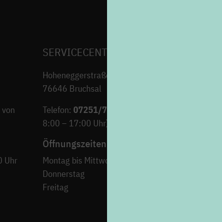
SERVICECENTER H7
Hoheneggerstraße 7
76646 Bruchsal
 von
Telefon:
07251/706-222
(Montag bis Freitag von
8:00 – 17:00 Uhr)
Öffnungszeiten
0 Uhr
Montag bis Mittwoch
9:00 – 12:30 Uh
Donnerstag
15:00 – 18:00 Uh
Freitag
9:00 – 12:30 Uh