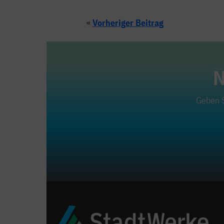
«
Vorheriger Beitrag
N
Geben S