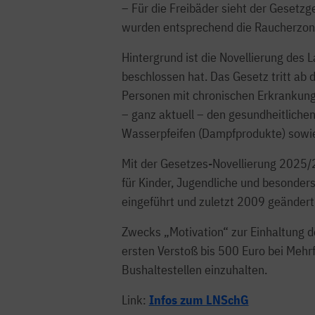
– Für die Freibäder sieht der Gesetzg
wurden entsprechend die Raucherzonen 
Hintergrund ist die Novellierung de
beschlossen hat. Das Gesetz tritt ab 
Personen mit chronischen Erkrankung
– ganz aktuell – den gesundheitliche
Wasserpfeifen (Dampfprodukte) sowie
Mit der Gesetzes-Novellierung 2025/2
für Kinder, Jugendliche und besonde
eingeführt und zuletzt 2009 geändert
Zwecks „Motivation“ zur Einhaltung d
ersten Verstoß bis 500 Euro bei Mehr
Bushaltestellen einzuhalten.
Link:
Infos zum LNSchG