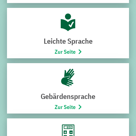
Störungen
Wenn Sie Störungen im Strom-, Gas- oder
Wassernetz bemerken, können Sie die
Leichte Sprache
Notfallnummern unseres Entstördienstes wählen.
Zur Seite
Wichtig: Bei Störungen, die eine akute Gefahr für
Leib und Leben darstellen (Brand, offenliegende
Stromkabel etc.), verständigen Sie bitte die Polizei
über den Notruf 110 oder die Feuerwehr über die
112.
Gebärdensprache
Zur Seite
STÖRUNG MELDEN