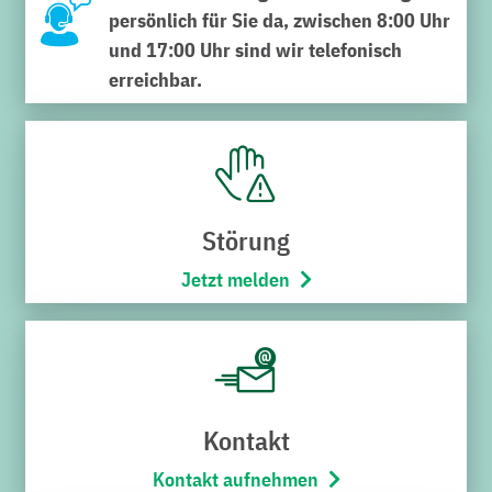
persönlich für Sie da, zwischen 8:00 Uhr
und 17:00 Uhr sind wir telefonisch
erreichbar.
Was ist ein Notfall?
Wir sind, soweit dies möglich ist, auf potenzielle
Gefahren vorbereitet, um Sie im Ernstfall
Störung
schnellstmöglich zu informieren. Wir hoffen natürlich,
dass der Ernstfall nie eintrifft.
Jetzt melden
Mögliche Notfälle wären zum Beispiel Lecks im
Gasnetz, Überschwemmungen, längere
Stromausfälle, Erdschlüsse oder verunreinigtes
Trinkwasser.
Kontakt
Kontakt aufnehmen