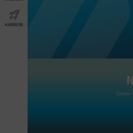
KARRIERE
N
Geben S