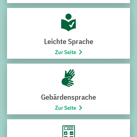
regionaler Ebene verbindlich festschreibt. Sie setzt u.a.
auf den Bau und Ausbau des Bruchsaler
Fernwärmenetzes durch die Stadtwerke und erschließt
neue Geschäftsfelder, wie den geplanten Bau des
Windparks Bruchsal Nord, den Bau des
Leichte Sprache
Großbatteriespeichers im TRIWO Technopark, den
Zur Seite
erforderlichen Ausbau des Bruchsaler Stromnetzes u.v.m.
Was Sebastian Haag mit seinem Team in zwei Jahren
geleistet habe, verdiene höchste Anerkennung.
Dieser gibt das Kompliment zurück und ergänzt sein
Grußwort um das größte Investitionsprogramm in der
Gebärdensprache
Historie der Stadtwerke, das sich auf insgesamt rund
300 Millionen Euro belaufen werde. Ein solches
Zur Seite
Programm sei ohne die Unterstützung und
Rückendeckung der Stadt, des Aufsichtsrats und der
Energiewirtschaft nicht möglich. Das Jubiläum umschrieb