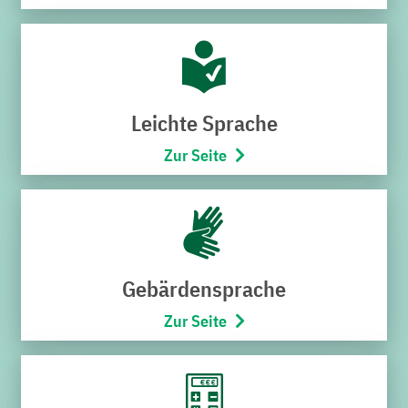
Heidelsheim und Obergrombach keineswegs schmälern,
die sich ehrenamtlich vorrangig um die zeitintensive
landschaftsgärtnerische Pflege der beiden Familienbäder
kümmern und jeweils ein jährliches Freibadfest auf die
Beine stellen. Die Rolle der Bäder, auch das sollte man
Leichte Sprache
nicht vergessen, geht weit über den sportlichen
Zur Seite
Freizeitcharakter hinaus: Sie sind als wichtige soziale
Treffpunkte der Bevölkerung ein repräsentatives Abbild
des multikulturellen und intergenerationellen Bruchsaler
Miteinanders.
Der bundesweite „Tag des Freibads“ am 7. Juli geht
Gebärdensprache
zurück auf den Förderverein Freibad Tannheim e. V. in
Villingen-Schwennigen. Er hat diesen Aktionstag 2019 zu
Zur Seite
Ehren der Freibäder anlässlich der 15. Auflage seines
Freibadfests ins Leben gerufen. Der Verein hatte das Bad
nach seiner Schließung 2004 für den symbolischen Wert