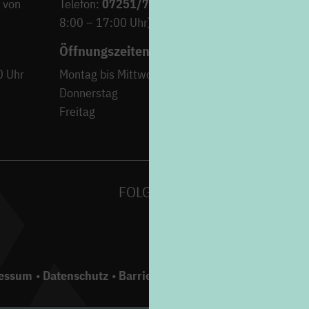
 von
Telefon:
07251/706-222
(Montag bis Freitag von
8:00 – 17:00 Uhr)
Öffnungszeiten
0 Uhr
Montag bis Mittwoch
9:00 – 12:30 Uh
Donnerstag
15:00 – 18:00 Uh
Freitag
9:00 – 12:30 Uh
FOLGEN SIE UNS AUF
essum
Datenschutz
Barrierefreiheit
Gebärdensprache