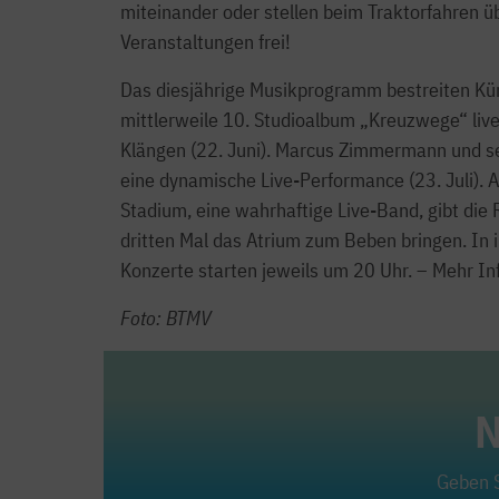
miteinander oder stellen beim Traktorfahren üb
Veranstaltungen frei!
Das diesjährige Musikprogramm bestreiten Kü
mittlerweile 10. Studioalbum „Kreuzwege“ live 
Klängen (22. Juni). Marcus Zimmermann und se
eine dynamische Live-Performance (23. Juli). 
Stadium, eine wahrhaftige Live-Band, gibt die
dritten Mal das Atrium zum Beben bringen. In i
Konzerte starten jeweils um 20 Uhr. – Mehr In
Foto: BTMV
N
Geben S