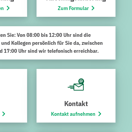
en
Zum Formular
ten Sie: Von 08:00 bis 12:00 Uhr sind die
 und Kollegen persönlich für Sie da, zwischen
d 17:00 Uhr sind wir telefonisch erreichbar.
ruchsals Stadt-Tor. Was vor sieben Jahren mit 50
rt das kulturelle Leben rund um den Bruchsaler Bergfried.
ent im Kraichgau etabliert.
Kontakt
ann Live-Bands aus der Region und ganz Deutschland (s.u.)
ngsreiche Musikprogramm bringt Generationen zusammen
Kontakt aufnehmen
lientag in den Bürgerpark ein. Bei Kinderschminken,
austoben. Die Älteren messen sich beim Fußball-Dart