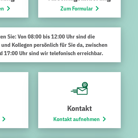
en
Zum Formular
ten Sie: Von 08:00 bis 12:00 Uhr sind die
 und Kollegen persönlich für Sie da, zwischen
d 17:00 Uhr sind wir telefonisch erreichbar.
ruchsals Stadt-Tor. Was vor sieben Jahren mit 50
rt das kulturelle Leben rund um den Bruchsaler Bergfried.
ent im Kraichgau etabliert.
Kontakt
ann Live-Bands aus der Region und ganz Deutschland (s.u.)
ngsreiche Musikprogramm bringt Generationen zusammen
Kontakt aufnehmen
lientag in den Bürgerpark ein. Bei Kinderschminken,
austoben. Die Älteren messen sich beim Fußball-Dart