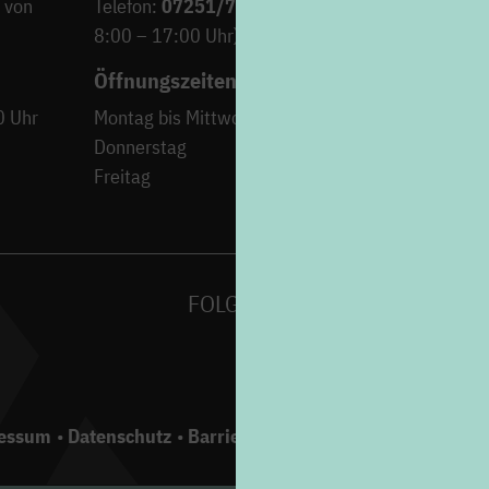
 von
Telefon:
07251/706-222
(Montag bis Freitag von
8:00 – 17:00 Uhr)
Öffnungszeiten
0 Uhr
Montag bis Mittwoch
9:00 – 12:30 Uh
Donnerstag
15:00 – 18:00 Uh
Freitag
9:00 – 12:30 Uh
FOLGEN SIE UNS AUF
essum
Datenschutz
Barrierefreiheit
Gebärdensprache