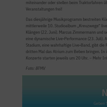
miteinander oder stellen beim Traktorfahren üb
Veranstaltungen frei!
Das diesjährige Musikprogramm bestreiten Kü
mittlerweile 10. Studioalbum „Kreuzwege“ live 
Klängen (22. Juni). Marcus Zimmermann und se
eine dynamische Live-Performance (23. Juli). 
Stadium, eine wahrhaftige Live-Band, gibt die
dritten Mal das Atrium zum Beben bringen. In i
Konzerte starten jeweils um 20 Uhr. – Mehr In
Foto: BTMV
N
Geben S