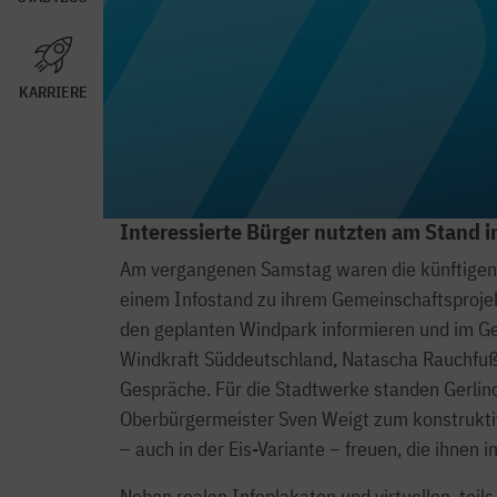
KARRIERE
Interessierte Bürger nutzten am Stand
Am vergangenen Samstag waren die künftigen 
einem Infostand zu ihrem Gemeinschaftsprojek
den geplanten Windpark informieren und im Ge
Windkraft Süddeutschland, Natascha Rauchfuß,
Gespräche. Für die Stadtwerke standen Gerlin
Oberbürgermeister Sven Weigt zum konstruktive
– auch in der Eis-Variante – freuen, die ihnen 
Neben realen Infoplakaten und virtuellen, tei