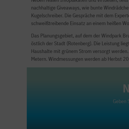
nachhaltige Giveaways, wie bunte Windrädchen
Kugelschreiber. Die Gespräche mit dem Exper
schweißtreibende Einsatz an einem heißen Woc
Das Planungsgebiet, auf dem der Windpark Bruc
östlich der Stadt (Rotenberg). Die Leistung li
Haushalte mit grünem Strom versorgt werden. 
Metern. Windmessungen werden ab Herbst 2026
N
Geben S