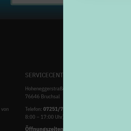
nach:
SERVICECENTER H7
Hoheneggerstraße 7
76646 Bruchsal
 von
Telefon:
07251/706-222
(Montag bis Freitag von
8:00 – 17:00 Uhr)
Öffnungszeiten