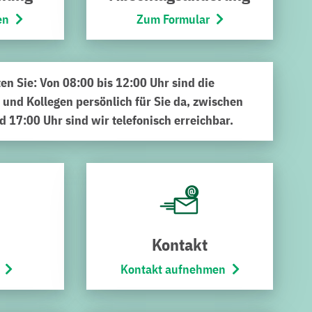
en
Zum Formular
ten Sie: Von 08:00 bis 12:00 Uhr sind die
 und Kollegen persönlich für Sie da, zwischen
d 17:00 Uhr sind wir telefonisch erreichbar.
dparkbetreiber
uchsal GmbH und die EnBW Windkraftprojekte GmbH, mit
An ihrem Messepavillon konnten sich Interessenten über
ten sich Michael Soukup, Teamleiter Projektentwicklung
Nick Hofmann sowie Werkstudent Tim-Niklas Hangel auf die
Kontakt
mensentwicklung, Geschäftsführer Sebastian Haag und
ch die Besucher über allerlei Kaffee- und Teespezialitäten
Kontakt aufnehmen
ke servierte.
ich mittels einer VR-Brille anschauen konnte, gab es