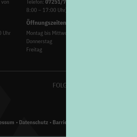
 von
Telefon:
07251/706-222
(Montag bis Freitag von
8:00 – 17:00 Uhr)
Öffnungszeiten
0 Uhr
Montag bis Mittwoch
9:00 – 12:30 Uh
Donnerstag
15:00 – 18:00 Uh
Freitag
9:00 – 12:30 Uh
FOLGEN SIE UNS AUF
essum
Datenschutz
Barrierefreiheit
Gebärdensprache