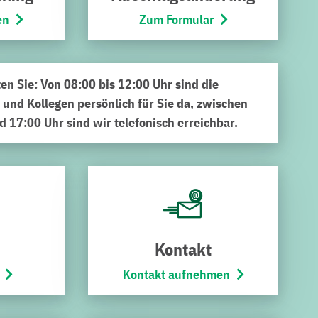
en
Zum Formular
ten Sie: Von 08:00 bis 12:00 Uhr sind die
 und Kollegen persönlich für Sie da, zwischen
d 17:00 Uhr sind wir telefonisch erreichbar.
ruchsals Stadt-Tor. Was vor sieben Jahren mit 50
rt das kulturelle Leben rund um den Bruchsaler Bergfried.
ent im Kraichgau etabliert.
Kontakt
ann Live-Bands aus der Region und ganz Deutschland (s.u.)
ngsreiche Musikprogramm bringt Generationen zusammen
Kontakt aufnehmen
lientag in den Bürgerpark ein. Bei Kinderschminken,
austoben. Die Älteren messen sich beim Fußball-Dart