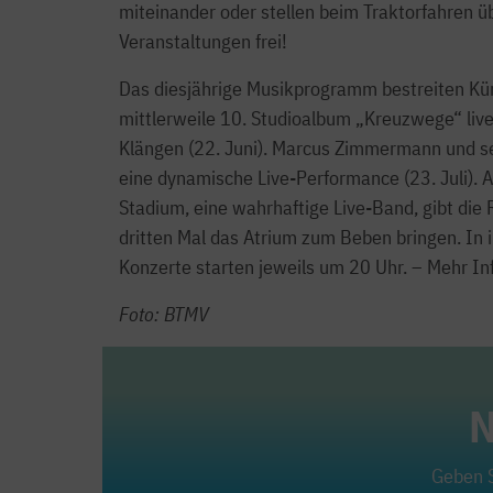
miteinander oder stellen beim Traktorfahren üb
Veranstaltungen frei!
Das diesjährige Musikprogramm bestreiten Kü
mittlerweile 10. Studioalbum „Kreuzwege“ live 
Klängen (22. Juni). Marcus Zimmermann und se
eine dynamische Live-Performance (23. Juli). 
Stadium, eine wahrhaftige Live-Band, gibt die
dritten Mal das Atrium zum Beben bringen. In i
Konzerte starten jeweils um 20 Uhr. – Mehr In
Foto: BTMV
N
Geben S