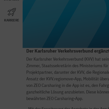
KARRIERE
Der Karlsruher Verkehrsverbund ergänz
Der Karlsruher Verkehrsverbund (KVV) hat se
Zimmer, Staatssekretärin des Ministeriums für
Projektpartner, darunter der KVV, die Regiona
Ansatz der KVV.regiomove-App, Mobilität übera
von ZEO Carsharing in die App ist es, den Fah
ganzheitliche Lösung anzubieten. Diese könne
bewährten ZEO Carsharing-App.
„Mit der Erweiterung der Angebote in der App 