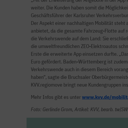
weiter. Die Kunden haben somit die Möglichkei
Geschäftsführer der Karlsruher Verkehrsverbun
Der Aspekt einer nachhaltigen Mobilität steht
anbietet, da die gesamte Fahrzeug-Flotte auf 
die Verkehrswende auf dem Land: Sie erschlie
die umweltfreundlichen ZEO-Elektroautos schne
Erste die erweiterte App einsetzen durfte. „Da
Euro gefördert. Baden-Württemberg ist zudem d
Verkehrswende auch in diesem Bereich voranget
haben“, sagte die Bruchsaler Oberbürgermeist
KVV.regiomove bringt neue Kundengruppen ins 
Mehr Infos gibt es unter
www.kvv.de/mobilit
Foto: Gerlinde Grom, Artikel: KVV, bearb. tw|S