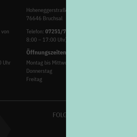
Hoheneggerstraße 7
76646 Bruchsal
 von
Telefon:
07251/706-222
(Montag bis Freitag von
8:00 – 17:00 Uhr)
Öffnungszeiten
0 Uhr
Montag bis Mittwoch
9:00 – 12:30 Uh
Donnerstag
15:00 – 18:00 Uh
Freitag
9:00 – 12:30 Uh
FOLGEN SIE UNS AUF