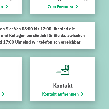
en
Zum Formular
ten Sie: Von 08:00 bis 12:00 Uhr sind die
 und Kollegen persönlich für Sie da, zwischen
d 17:00 Uhr sind wir telefonisch erreichbar.
es Carsharing-Angebot ergänzt. Anfang November gab Elke
-Neudorf. Mit dabei zur Feier des Tages die beteiligten
ntur Kreis Karlsruhe sowie die Stadtwerke Bruchsal. Der
ckenden ZEO Carsharing-Angebot wider. Ziel der Integration
Kontakt
d zu ermöglichen und so als Mobilitätsverbund eine
iomove-App buchen und ausleihen – zusätzlich zur
Kontakt aufnehmen
an Verkehrsmitteln wie Stadtbahn, Auto, Fahrrad und so