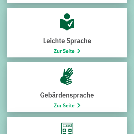
regionaler Ebene verbindlich festschreibt. Sie setzt u.a.
auf den Bau und Ausbau des Bruchsaler
Fernwärmenetzes durch die Stadtwerke und erschließt
neue Geschäftsfelder, wie den geplanten Bau des
Windparks Bruchsal Nord, den Bau des
Leichte Sprache
Großbatteriespeichers im TRIWO Technopark, den
Zur Seite
erforderlichen Ausbau des Bruchsaler Stromnetzes u.v.m.
Was Sebastian Haag mit seinem Team in zwei Jahren
geleistet habe, verdiene höchste Anerkennung.
Dieser gibt das Kompliment zurück und ergänzt sein
Grußwort um das größte Investitionsprogramm in der
Gebärdensprache
Historie der Stadtwerke, das sich auf insgesamt rund
300 Millionen Euro belaufen werde. Ein solches
Zur Seite
Programm sei ohne die Unterstützung und
Rückendeckung der Stadt, des Aufsichtsrats und der
Energiewirtschaft nicht möglich. Das Jubiläum umschrieb