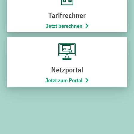
Tarifrechner
Jetzt berechnen
SERVICECENTER VERWALTUNG
Schnabel-Henning-Straße 1a
76646 Bruchsal
Netzportal
Telefon:
07251/706-222
(Montag bis Freitag von 8:00 –
17:00 Uhr)
Jetzt zum Portal
Öffnungszeiten
Montag bis Freitag
8:00 – 12:00 Uhr
SERVICECENTER H7