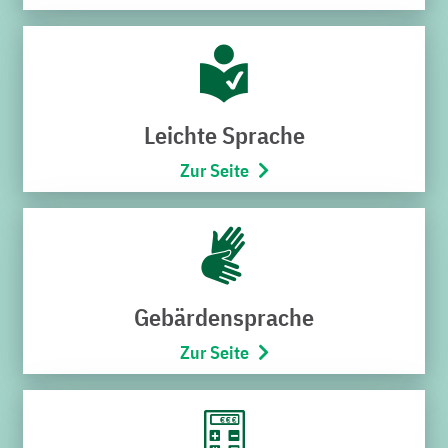
regionaler Ebene verbindlich festschreibt. Sie setzt u.a.
auf den Bau und Ausbau des Bruchsaler
Fernwärmenetzes durch die Stadtwerke und erschließt
neue Geschäftsfelder, wie den geplanten Bau des
Windparks Bruchsal Nord, den Bau des
Leichte Sprache
Großbatteriespeichers im TRIWO Technopark, den
Zur Seite
erforderlichen Ausbau des Bruchsaler Stromnetzes u.v.m.
Was Sebastian Haag mit seinem Team in zwei Jahren
geleistet habe, verdiene höchste Anerkennung.
Dieser gibt das Kompliment zurück und ergänzt sein
Grußwort um das größte Investitionsprogramm in der
Gebärdensprache
Historie der Stadtwerke, das sich auf insgesamt rund
300 Millionen Euro belaufen werde. Ein solches
Zur Seite
Programm sei ohne die Unterstützung und
Rückendeckung der Stadt, des Aufsichtsrats und der
Energiewirtschaft nicht möglich. Das Jubiläum umschrieb