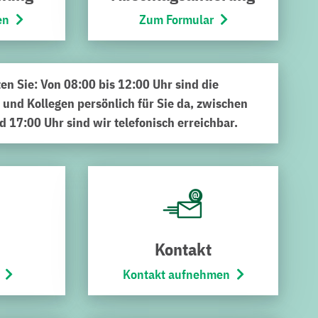
en
Zum Formular
ten Sie: Von 08:00 bis 12:00 Uhr sind die
 und Kollegen persönlich für Sie da, zwischen
d 17:00 Uhr sind wir telefonisch erreichbar.
boarding über
 Ausbildungsberufe. Zusammen mit den Auszubildenden aus
g- und Kommunikationsaufgaben. Hier standen das
d- und Auszubildendenvertretung (JAV) auf der
gt.
Kontakt
saler Wasserwerks, des neuen Umspannwerks oder des
Kontakt aufnehmen
der Ernst des Ausbildungsalltags in den für die jeweiligen