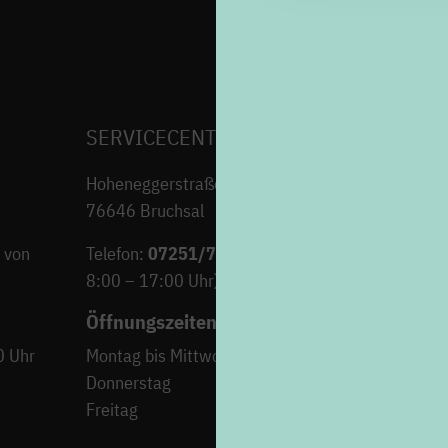
SERVICECENTER H7
Hoheneggerstraße 7
76646 Bruchsal
 von
Telefon:
07251/706-222
(Montag bis Freitag von
8:00 – 17:00 Uhr)
Öffnungszeiten
0 Uhr
Montag bis Mittwoch
9:00 – 12:30 Uh
Donnerstag
15:00 – 18:00 Uh
Freitag
9:00 – 12:30 Uh