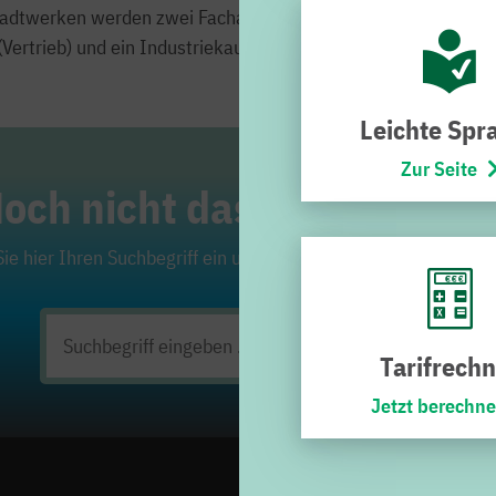
tadtwerken werden zwei Fachangestellte für Bäderbetriebe, dr
ertrieb) und ein Industriekaufmann (Planung) fit für ihren Ber
Leichte Spr
Zur Seite
och nicht das Richtige ge
ie hier Ihren Suchbegriff ein und klicken Sie auf die Lupe. Viel
Suchen
Tarifrechn
nach:
Jetzt berechn