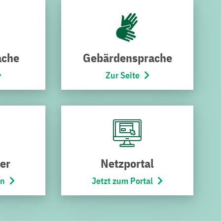
ei Anlagenmechaniker, zwei Elektroniker für Energie- und
uf sein.
ache
Gebärdensprache
Zur Seite
funden?
 Erfolg bei der Suche.
er
Netzportal
en
Jetzt zum Portal