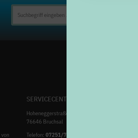
Suchen
nach:
SERVICECENTER H7
Hoheneggerstraße 7
76646 Bruchsal
 von
Telefon:
07251/706-222
(Montag bis Freitag von