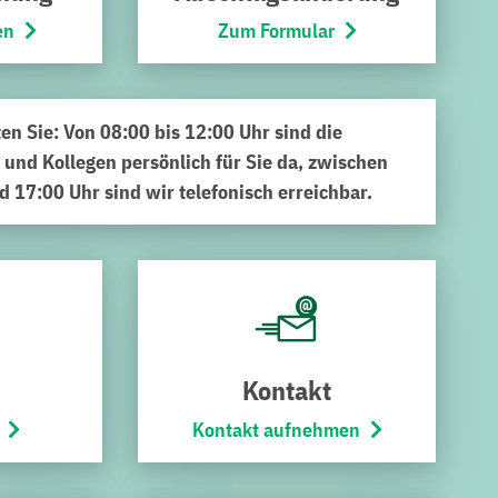
en
Zum Formular
ten Sie: Von 08:00 bis 12:00 Uhr sind die
 und Kollegen persönlich für Sie da, zwischen
d 17:00 Uhr sind wir telefonisch erreichbar.
leisten, ihrem Kind zum Schulstart einen neuen Schulranzen
ziales der Stadt unterstützen deshalb zum vierten Mal in
anziellen Lage befinden. Im Vorfeld wurden alle Bruchsaler
 Bruchsal über die Aktion informiert. Anschließend wurden
Kontakt
gergeld, Grundsicherung, Wohngeld, Kinderzuschlag, Bafög
Kontakt aufnehmen
gen. Um so viele Bruchsaler Kinder wie möglich mit einem
usätzlich die Öffentlichkeit zu Geldspenden auf, die