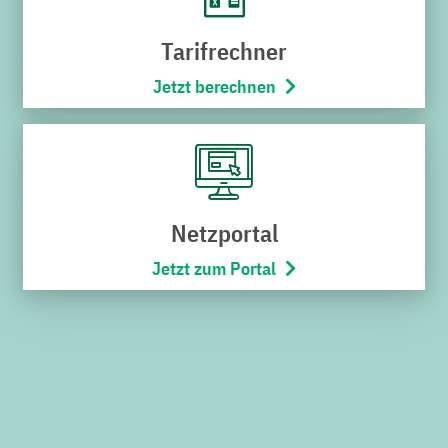
die Lupe. Viel Erfolg bei der Suche.
Tarifrechner
Jetzt berechnen
Suchen
nach:
Netzportal
SERVICECENTER VERWALTUNG
Jetzt zum Portal
Schnabel-Henning-Straße 1a
76646 Bruchsal
Telefon:
07251/706-222
(Montag bis Freitag von 8:00 –
17:00 Uhr)