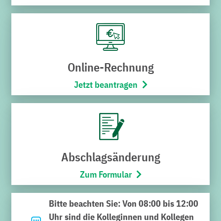
Online-Rechnung
Jetzt beantragen
Energiekunden sollten ihre Kunden- und
Vertragsdaten weder am Telefon noch an der Tür
preisgeben
Derzeit melden sich wieder aufmerksame Kunden beim
Kundenservice der Stadtwerke Bruchsal und teilen mit,
Abschlagsänderung
dass sie von vermeintlichen Stadtwerke-
Vertriebsmitarbeitern – in manchen Fällen sogar
Zum Formular
mehrfach – angerufen werden.
Bitte beachten Sie: Von 08:00 bis 12:00
Diese geben sich unberechtigterweise als Stadtwerke-
Uhr sind die Kolleginnen und Kollegen