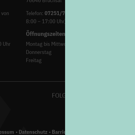
76646 Bruchsal
 von
Telefon:
07251/706-222
(Montag bis Freitag von
8:00 – 17:00 Uhr)
Öffnungszeiten
0 Uhr
Montag bis Mittwoch
9:00 – 12:30 Uh
Donnerstag
15:00 – 18:00 Uh
Freitag
9:00 – 12:30 Uh
FOLGEN SIE UNS AUF
essum
Datenschutz
Barrierefreiheit
Gebärdensprache