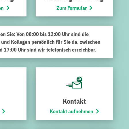
en
Zum Formular
ten Sie: Von 08:00 bis 12:00 Uhr sind die
 und Kollegen persönlich für Sie da, zwischen
d 17:00 Uhr sind wir telefonisch erreichbar.
nerzeit) größte Baustelle Europas bezog. Da steht Bruchsal
ieversorgung, also den Ausstieg aus den fossilen
sten Monaten seiner Bruchsaler Tätigkeit die „Stadtwerke
eversorgung Bruchsals. Sie ist mit den größten
Kontakt
das Stromnetz verbunden. Es geht um das gemeinsame Ziel
rgung. So soll dem menschengemachten Klimawandel
Kontakt aufnehmen
1,5 Grad Celsius zu begrenzen, umgesetzt werden. Um
2045. Der beinhaltet die Stilllegung oder Umwidmung von