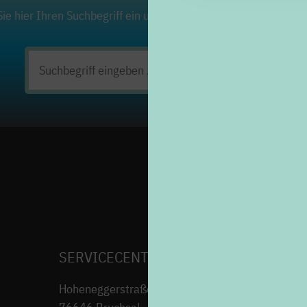
ie hier Ihren Suchbegriff ein und klicken Sie auf die Lupe. Viel
Suchen
nach:
SERVICECENTER H7
Hoheneggerstraße 7