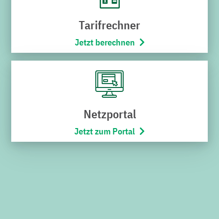
Öffnungszeiten
Montag bis Freitag
Tarifrechner
8:00 – 12:00 Uhr
Jetzt berechnen
SERVICECENTER H7
Hoheneggerstraße 7
76646 Bruchsal
Netzportal
Telefon:
07251/706-222
(Montag bis Freitag von 8:00 –
Jetzt zum Portal
17:00 Uhr)
Öffnungszeiten
Montag bis Mittwoch
9:00 – 12:30 Uhr
Donnerstag
15:00 – 18:00 Uhr