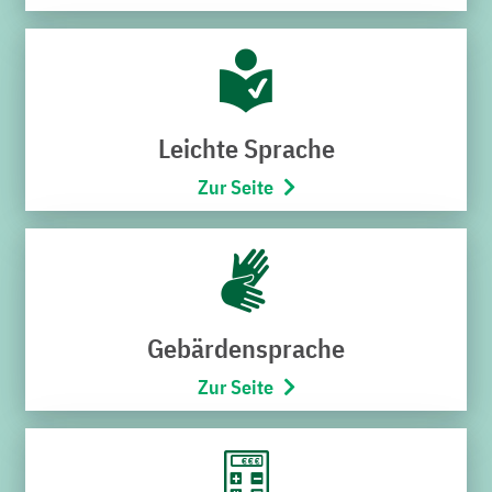
die Lupe. Viel Erfolg bei der Suche.
Suchen
Leichte Sprache
nach:
Zur Seite
SERVICECENTER VERWALTUNG
Gebärdensprache
Schnabel-Henning-Straße 1a
76646 Bruchsal
Zur Seite
Telefon:
07251/706-222
(Montag bis Freitag von 8:00 –
17:00 Uhr)