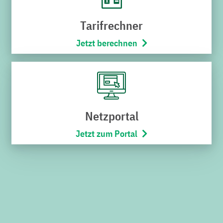
der im Linkenheimer Weg zwischengeparkt war, mit dem
tonnenschweren Pufferspeicher rückwärts aufs Gelände
Tarifrechner
ein und wurde in Position gebracht.
Jetzt berechnen
Ihm folgte noch ein sogenannter Nachführkran, der
längsseits einer Brennstoffzellenanlage der EnBW
Energie Baden-Württemberg AG aufgebaut wurde. Nach
dem Anschlagen der Kräne wurde der Pufferspeicher
abgeladen, aufgestellt und schließlich mit Ankerstangen
Netzportal
befestigt. Im Anschluss wurden die Kräne wieder
Jetzt zum Portal
abgeschlagen, die Verlängerungsträger des
Schwerlasttransporters mit Hilfe des Nachführkrans
wieder ausgebaut, der Nachführkran, der
Schwerlasttransporter sowie der Großkran wieder
abgebaut, bevor alle nacheinander wieder das Gelände
verließen. Am Ende des Tages waren die professionellen
Schwerlast-Logistiker zehn Stunden mit höchster