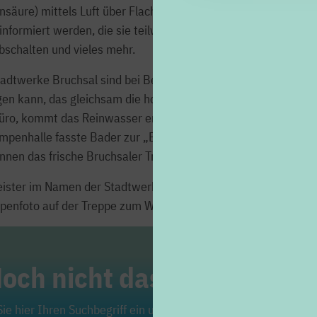
säure) mittels Luft über Flachbodenbelüfter. Im Büro stellte 
nformiert werden, die sie teilweise vom Rechner aus beheben
bschalten und vieles mehr.
dtwerke Bruchsal sind bei Bedarf rund um die Uhr im Einsat
gen kann, das gleichsam die hohen Anforderungen der Trinkwa
o, kommt das Reinwasser erstmals an die Oberfläche, bevor 
Pumpenhalle fasste Bader zur „Ergebnissicherung“ die Bruch
*innen das frische Bruchsaler Trinkwasser schmecken.
ister im Namen der Stadtwerke jeweils die Infobroschüre „U
ppenfoto auf der Treppe zum Wasserwerkseingang – schon war 
och nicht das Richtige ge
ie hier Ihren Suchbegriff ein und klicken Sie auf die Lupe. Viel