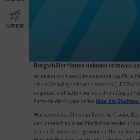
KARRIERE
Burgschüler*innen nahmen erstmals an e
An einem sonnigen Dienstagvormittag Mitte Ma
einem Freiwilligendienstleistenden ( „FSJ’le
angereist und hatten von dort ihren Weg zu Fuß
hatte sie die Gruppe online
über die Stadtwe
Wassermeister Christian Bader hieß seine Bes
den unterschiedlichen Möglichkeiten der Trink
reinem Grundwasser gewonnen. Um zu demonst
Weg des Wassers von der mit Erdreich und Gr