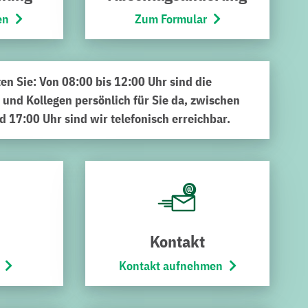
en
Zum Formular
ten Sie: Von 08:00 bis 12:00 Uhr sind die
 und Kollegen persönlich für Sie da, zwischen
d 17:00 Uhr sind wir telefonisch erreichbar.
erks teil
bach, und 15 Schüler*innen der 4. Klasse zusammen mit
henauer Wald. Sie waren mit dem ÖPNV bis Karlsdorf
r die geführte Besichtigung eine „Premiere“. Angemeldet
Kontakt
 und stieg motivierend – medias in res – mit Fragen zu
Kontakt aufnehmen
ch interessiert. In Bruchsal wird das Trinkwasser aus
Wasser versorgt werden, folgte die Besuchergruppe dem
stube auf dem Gelände bis zur Pumpenhalle im Wasserwerk.