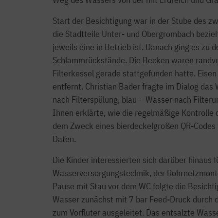
Start der Besichtigung war in der Stube des z
die Stadtteile Unter- und Obergrombach bezieh
jeweils eine in Betrieb ist. Danach ging es z
Schlammrückstände. Die Becken waren randvoll
Filterkessel gerade stattgefunden hatte. Eis
entfernt. Christian Bader fragte im Dialog das
nach Filterspülung, blau = Wasser nach Filter
Ihnen erklärte, wie die regelmäßige Kontroll
dem Zweck eines bierdeckelgroßen QR-Codes war
Daten.
Die Kinder interessierten sich darüber hinaus 
Wasserversorgungstechnik, der Rohrnetzmonteu
Pause mit Stau vor dem WC folgte die Besicht
Wasser zunächst mit 7 bar Feed-Druck durch d
zum Vorfluter ausgeleitet. Das entsalzte Wass