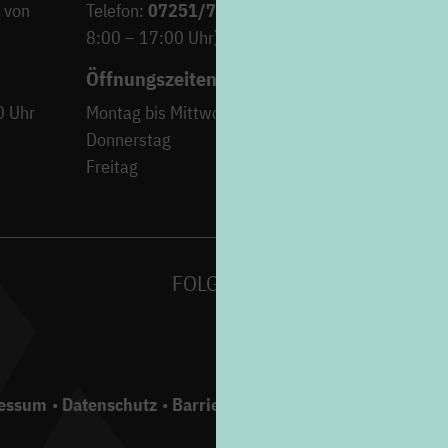
 von
Telefon:
07251/706-222
(Montag bis Freitag von
8:00 – 17:00 Uhr)
Öffnungszeiten
0 Uhr
Montag bis Mittwoch
9:00 – 12:30 Uh
Donnerstag
15:00 – 18:00 Uh
Freitag
9:00 – 12:30 Uh
FOLGEN SIE UNS AUF
essum
Datenschutz
Barrierefreiheit
Gebärdensprache