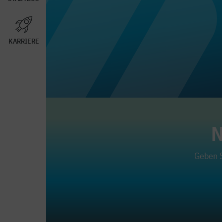
KARRIERE
N
Geben S