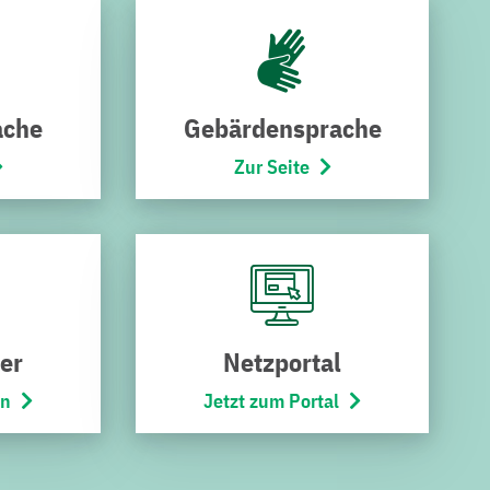
ache
Gebärdensprache
Zur Seite
SCHNELLZUGRIF
SERVICES
F
Downloads
Störung melden
Kündigung
er
Netzportal
Karriere
Widerruf
en
Jetzt zum Portal
Stadtbus
Umzugsservice
Netze
Kontakt
r