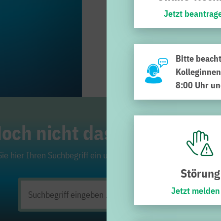
Jetzt beantrag
Bitte beach
Kolleginnen
8:00 Uhr un
och nicht das Richtige ge
ie hier Ihren Suchbegriff ein und klicken Sie auf die Lupe. Viel
Störung
Jetzt melden
Suchen
nach: