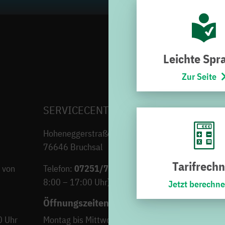
Leichte Spr
Zur Seite
SERVICECENTER H7
Hoheneggerstraße 7
76646 Bruchsal
Tarifrechn
 von
Telefon:
07251/706-222
(Montag bis Freitag von
8:00 – 17:00 Uhr)
Jetzt berechn
Öffnungszeiten
0 Uhr
Montag bis Mittwoch
9:00 – 12:30 Uh