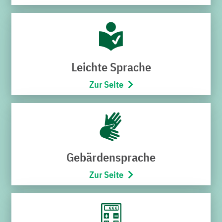
„Zähler und Messen“ auf der Stadtwerke-
Homepage. Kundinnen und Kunden, bei denen ein
Stromzählerwechsel ansteht, werden in einem
persönlichen Anschreiben über den
bevorstehenden Wechsel informiert.
Leichte Sprache
Mit der Durchführung des Zählerwechsels hat die
Zur Seite
ewb als bewährten Dienstleister die NZR-Service
GmbH beauftragt. Deren Mitarbeiter sind im Besitz
einer Legitimation, mit der sie sich auf Wunsch
ausweisen können. Der Zähleraustausch dauert
maximal eine Stunde und ist für die Kundinnen und
Gebärdensprache
Kunden kostenfrei. Der Austausch aller o.g.
Zur Seite
Stromzähler im Versorgungsgebiet der ewb, also in
der Kernstadt Bruchsal und den Stadtteilen, wird
voraussichtlich bis zum Spätjahr dauern.