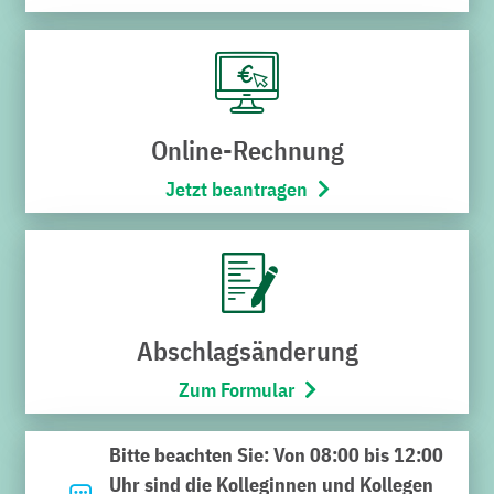
Online-Rechnung
Jetzt beantragen
Kategorie:
Aktuelles, Stadtwerke
Datum:
30. März 2026
Turnusgemäßer Austausch
Abschlagsänderung
von rund 4.000
Zum Formular
Stromzählern
Bitte beachten Sie: Von 08:00 bis 12:00
Bisherige Zähler werden durch moderne
Uhr sind die Kolleginnen und Kollegen
Messeinrichtungen oder intelligente