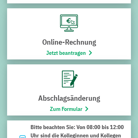
Online-Rechnung
Jetzt beantragen
Kategorie:
Aktuelles, Stadtwerke
Datum:
26. März 2026
Signale für den Ausbau der
Abschlagsänderung
Fernwärme auf grün – Im
Zum Formular
Bahnhofsbereich geht es
Bitte beachten Sie: Von 08:00 bis 12:00
zügig voran
Uhr sind die Kolleginnen und Kollegen