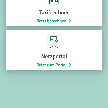
«
Zurück
Vorwärts
»
Tarifrechner
Jetzt berechnen
Noch nicht das Richtige
gefunden?
Geben Sie hier Ihren Suchbegriff ein und klicken Sie auf
die Lupe. Viel Erfolg bei der Suche.
Netzportal
Jetzt zum Portal
Suchen
nach: