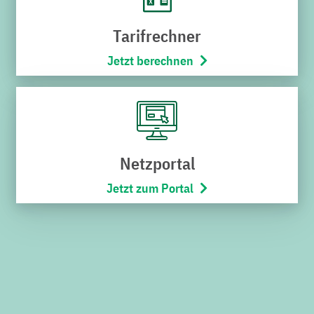
Suchen
Tarifrechner
nach:
Jetzt berechnen
SERVICECENTER VERWALTUNG
Netzportal
Schnabel-Henning-Straße 1a
76646 Bruchsal
Jetzt zum Portal
Telefon:
07251/706-222
(Montag bis Freitag von 8:00 –
17:00 Uhr)
Öffnungszeiten
Montag bis Freitag
8:00 – 12:00 Uhr