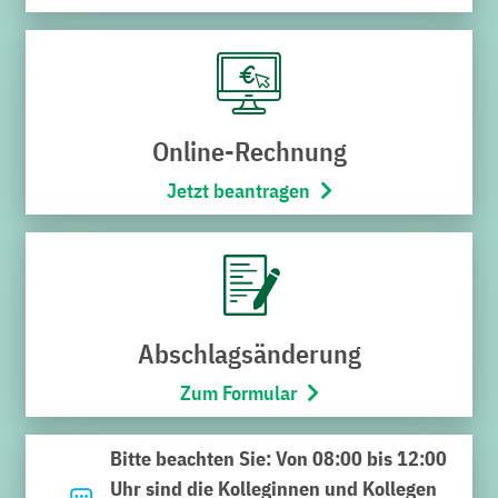
Online-Rechnung
Jetzt beantragen
Kategorie:
Aktuelles, Stadtbus
Datum:
27. Juni 2026
Wildparker im Stadtbus-
Abschlagsänderung
Wendehammer am SaSch!-
Zum Formular
Freibad
Bitte beachten Sie: Von 08:00 bis 12:00
Stadtbuslinie 183 kann die Haltestelle
Uhr sind die Kolleginnen und Kollegen
„Schwimmbad“ wegen verkehrswidrig