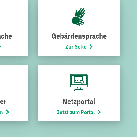
m/w/d)
.
ken über einen künftigen Beruf zu machen. Das
t eine Phase, in der sie mehr Verantwortung für
en, sondern lieber einen handwerklichen Beruf
ache
Gebärdensprache
Y) in Baden-Württemberg nutzen, um eine Woche
Zur Seite
twerken steht Schülern so ziemlich aller
börsen in Bruchsal und der Region.
nd Motor der Energie-, der Verkehrs- wie auch der
er hinaus täglich 24/7 die Trinkwasser-, Strom-,
aßenbeleuchtung, betreiben drei Freibäder, zwei
er
Netzportal
g macht, gehört zu den Fachkräften von morgen und
en
Jetzt zum Portal
Perspektive!“
ucht. Ganz nebenbei wachsen die Auszubildenden in