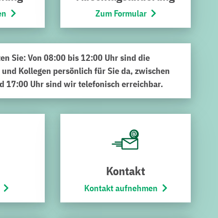
en
Zum Formular
ten Sie: Von 08:00 bis 12:00 Uhr sind die
 und Kollegen persönlich für Sie da, zwischen
d 17:00 Uhr sind wir telefonisch erreichbar.
Datum:
4. März 2024
ns Berufsleben
er (m/w/d) für Bäderbetriebe
werden will. Dieser
Kontakt
rken Bruchsal voraus. Wer sich eher für eine
Kontakt aufnehmen
nmechaniker (m/w/d)
interessiert, ist hier
ildungsberufe mit Zukunft zu bieten. Die Klassiker