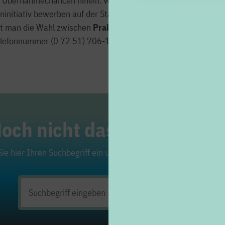
 Übernahmechancen hinein. Wer sich eine berufliche Zukunft b
geninitiativ bewerben auf der Stadtwerke-Homepage unter „Kar
t man die Wahl zwischen
Praktikum
,
Ausbildung
oder
Joban
elefonnummer (0 72 51) 706-198.
och nicht das Richtige ge
ie hier Ihren Suchbegriff ein und klicken Sie auf die Lupe. Viel
Suchen
nach: