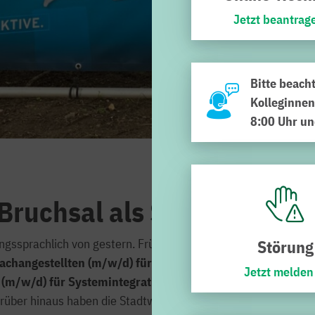
Jetzt beantrag
Bitte beach
Kolleginnen
8:00 Uhr un
Bruchsal als Sprungbrett i
gssprachlich von gestern. Früh übt sich heute, wer ein
Meist
Störung
achangestellten (m/w/d) für Bäderbetriebe
bei den Stadtwe
Jetzt melden
 (m/w/d) für Systemintegration
oder zum
Industrieanlage
arüber hinaus haben die Stadtwerke weitere interessante Ausb