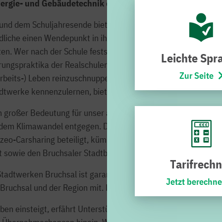
nergie- und Gebäudetechnik
oder der
Industriekaufmann (
und dem Schuljahresende bietet sich an, um sich erste Gedan
ndliche einen Wendepunkt in ihrem jungen Leben, und es beginn
. Wer nach der Schule feststellt, dass er eher nicht studier
Leichte Spr
erungspraktika der Realschulen (BORS) oder Gymnasien (BOG
Zur Seite
rbeits-) Leben reinzuschnuppern. Eine Ausbildung bei den Stad
tadtwerke kennenzulernen, bieten auch zahlreiche Ausbildungs
n großer Bedeutung für unser aller Zukunft. Die Stadtwerke si
em Klimawandel entgegen. Die Stadtwerke verantworten darüb
eo-Carsharing beteiligt, kümmern sich in Bruchsal um die Str
t sowie den Bruchsaler Stadtbus.
Tarifrechn
tadtwerken Bruchsal ist garantiert. Wer hier eine Ausbildun
Jetzt berechn
n Bruchsal und der Region mit. Das Motto: „Unser Werk. Deine 
ben einsteigt, erfährt Unterstützung, wann immer er sie bra