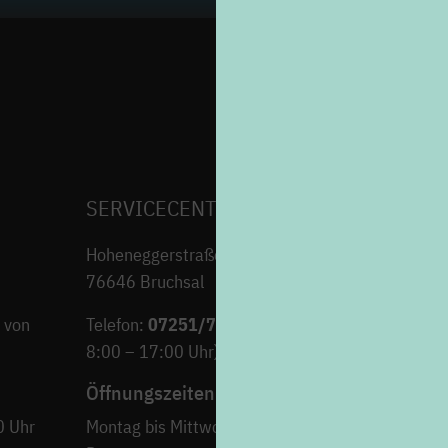
SERVICECENTER H7
Hoheneggerstraße 7
76646 Bruchsal
 von
Telefon:
07251/706-222
(Montag bis Freitag von
8:00 – 17:00 Uhr)
Öffnungszeiten
0 Uhr
Montag bis Mittwoch
9:00 – 12:30 Uh