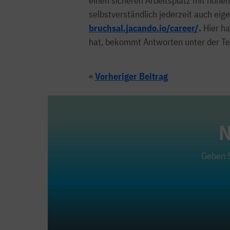
einen sicheren Arbeitsplatz mit hohen
selbstverständlich jederzeit auch ei
bruchsal.jacando.io/career/
.
Hier ha
hat, bekommt Antworten unter der T
«
Vorheriger Beitrag
N
Geben S